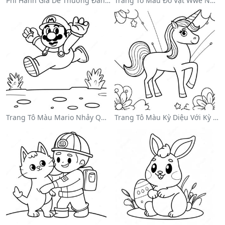
Phi Hành Gia Dễ Thương Đang Trôi Trong Không Gian Trên Trang Tô Màu
Trang Tô Màu Đô Vật Wwe Nhảy Lên Đối Thủ
Trang Tô Màu Mario Nhảy Qua Goombas
Trang Tô Màu Kỳ Diệu Với Kỳ Lân Trong Cầu Vồng