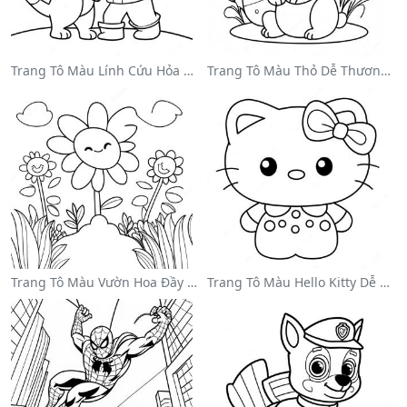
Trang Tô Màu Lính Cứu Hỏa Dũng Cảm Cứu Mèo
Trang Tô Màu Thỏ Dễ Thương Cho Lễ Phục Sinh
Trang Tô Màu Vườn Hoa Đầy Màu Sắc
Trang Tô Màu Hello Kitty Dễ Thương Với Nơ