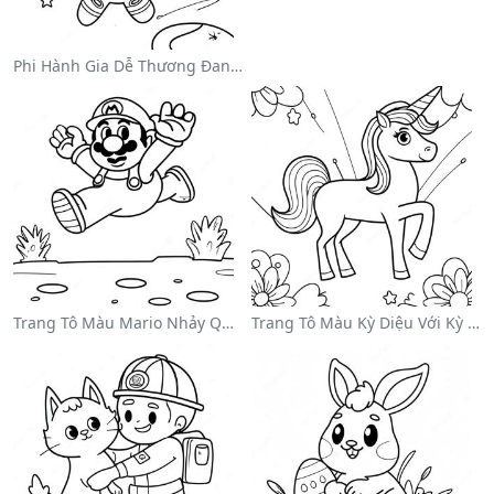
Phi Hành Gia Dễ Thương Đang Trôi Trong Không Gian Trên Trang Tô Màu
Trang Tô Màu Mario Nhảy Qua Goombas
Trang Tô Màu Kỳ Diệu Với Kỳ Lân Trong Cầu Vồng