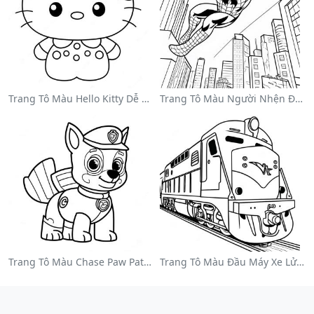
Trang Tô Màu Hello Kitty Dễ Thương Với Nơ
Trang Tô Màu Người Nhện Đu Đưa Qua Thành Phố
Trang Tô Màu Chase Paw Patrol
Trang Tô Màu Đầu Máy Xe Lửa Nhiều Màu