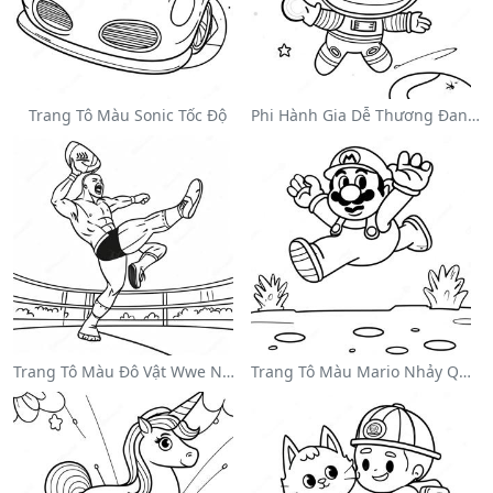
Trang Tô Màu Sonic Tốc Độ
Phi Hành Gia Dễ Thương Đang Trôi Trong Không Gian Trên Trang Tô Màu
Trang Tô Màu Đô Vật Wwe Nhảy Lên Đối Thủ
Trang Tô Màu Mario Nhảy Qua Goombas