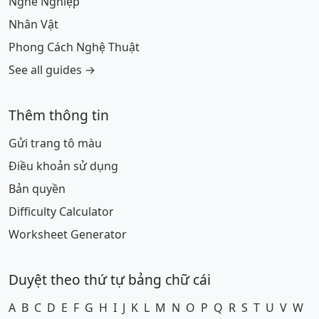
Nghề Nghiệp
Nhân Vật
Phong Cách Nghệ Thuật
See all guides →
Thêm thông tin
Gửi trang tô màu
Điều khoản sử dụng
Bản quyền
Difficulty Calculator
Worksheet Generator
Duyệt theo thứ tự bảng chữ cái
A
B
C
D
E
F
G
H
I
J
K
L
M
N
O
P
Q
R
S
T
U
V
W