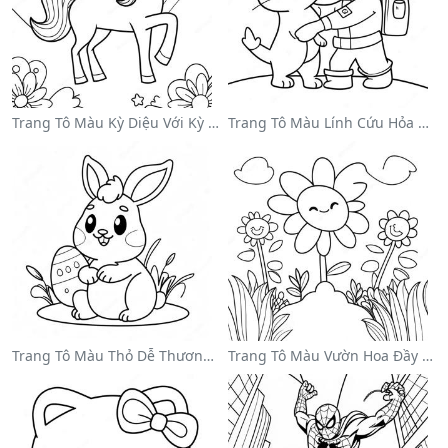
Trang Tô Màu Kỳ Diệu Với Kỳ Lân Trong Cầu Vồng
Trang Tô Màu Lính Cứu Hỏa Dũng Cảm Cứu Mèo
Trang Tô Màu Thỏ Dễ Thương Cho Lễ Phục Sinh
Trang Tô Màu Vườn Hoa Đầy Màu Sắc