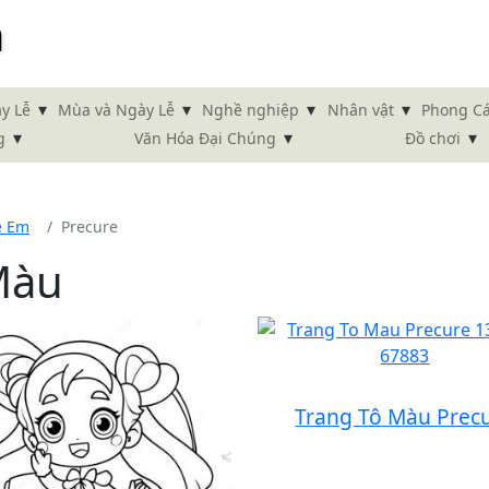
m
▾
▾
▾
▾
y Lễ
Mùa và Ngày Lễ
Nghề nghiệp
Nhân vật
Phong C
▾
▾
▾
g
Văn Hóa Đại Chúng
Đồ chơi
ẻ Em
Precure
Màu
Trang Tô Màu Prec