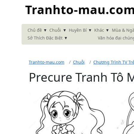
Tranhto-mau.co
▾
▾
▾
▾
Chủ đề
Chuỗi
Huyền Bí
Khác
Mùa & Ngà
▾
Sở Thích Đặc Biệt
Văn hóa đại chún
Tranhto-mau.com
Chuỗi
Chương Trình TV Tr
Precure Tranh Tô 