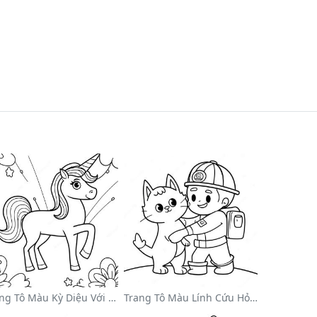
Trang Tô Màu Kỳ Diệu Với Kỳ Lân Trong Cầu Vồng
Trang Tô Màu Lính Cứu Hỏa Dũng Cảm Cứu Mèo