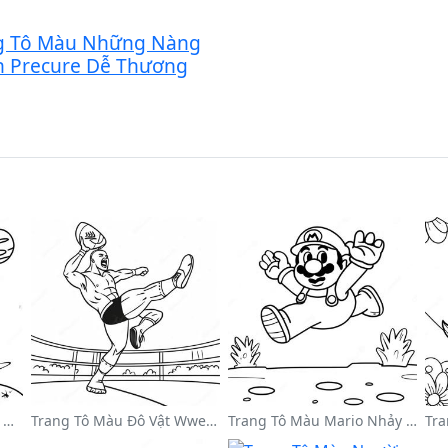
g Tô Màu Những Nàng
n Precure Dễ Thương
Phi Hành Gia Dễ Thương Đang Trôi Trong Không Gian Trên Trang Tô Màu
Trang Tô Màu Đô Vật Wwe Nhảy Lên Đối Thủ
Trang Tô Màu Mario Nhảy Qua Goombas