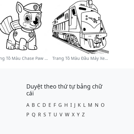
Trang Tô Màu Chase Paw Patrol
Trang Tô Màu Đầu Máy Xe Lửa Nhiều Màu
Duyệt theo thứ tự bảng chữ
cái
A
B
C
D
E
F
G
H
I
J
K
L
M
N
O
P
Q
R
S
T
U
V
W
X
Y
Z