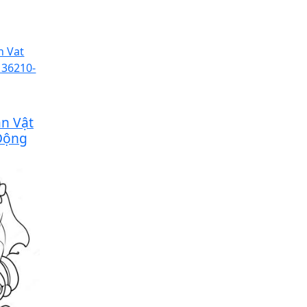
n Vật
Động