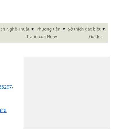
▾
▾
▾
ách Nghệ Thuật
Phương tiện
Sở thích đặc biệt
Trang của Ngày
Guides
ure